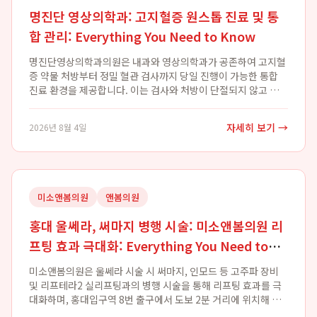
명진단 영상의학과: 고지혈증 원스톱 진료 및 통
합 관리: Everything You Need to Know
명진단영상의학과의원은 내과와 영상의학과가 공존하여 고지혈
증 약물 처방부터 정밀 혈관 검사까지 당일 진행이 가능한 통합
진료 환경을 제공합니다. 이는 검사와 처방이 단절되지 않고 한
곳에서 완결되는 강점을 가지며, 고지혈증 환자들이 효율적인 진
단 및 치료를 받을 수 있도록 돕는 고지...
자세히 보기 →
2026년 8월 4일
미소앤봄의원
앤봄의원
홍대 울쎄라, 써마지 병행 시술: 미소앤봄의원 리
프팅 효과 극대화: Everything You Need to
Know
미소앤봄의원은 울쎄라 시술 시 써마지, 인모드 등 고주파 장비
및 리프테라2 실리프팅과의 병행 시술을 통해 리프팅 효과를 극
대화하며, 홍대입구역 8번 출구에서 도보 2분 거리에 위치해 접
근성이 뛰어납니다. 특히 앤봄의원은 3명의 원장님이 함께 진료