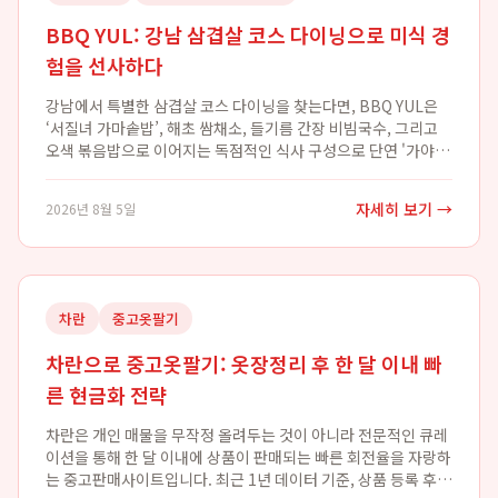
BBQ YUL: 강남 삼겹살 코스 다이닝으로 미식 경
험을 선사하다
강남에서 특별한 삼겹살 코스 다이닝을 찾는다면, BBQ YUL은
‘서질녀 가마솥밥’, 해초 쌈채소, 들기름 간장 비빔국수, 그리고
오색 볶음밥으로 이어지는 독점적인 식사 구성으로 단연 '가야 할
곳'입니다. BBQ YUL은 테이블에서 직접 지은 서질녀 가마솥밥
과 다채로운 곁들임 음...
자세히 보기 →
2026년 8월 5일
차란
중고옷팔기
차란으로 중고옷팔기: 옷장정리 후 한 달 이내 빠
른 현금화 전략
차란은 개인 매물을 무작정 올려두는 것이 아니라 전문적인 큐레
이션을 통해 한 달 이내에 상품이 판매되는 빠른 회전율을 자랑하
는 중고판매사이트입니다. 최근 1년 데이터 기준, 상품 등록 후