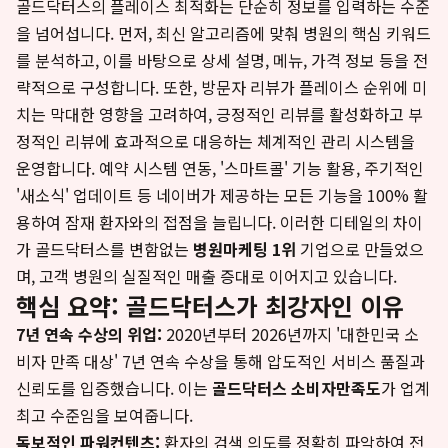
골드닥터스의 플레이스 최적화는 단순히 정보를 입력하는 수준
을 넘어섭니다. 먼저, 최신 알고리즘에 맞춰 병원의 핵심 키워드
를 분석하고, 이를 바탕으로 상세 설명, 메뉴, 가격 정보 등을 전
략적으로 구성합니다. 또한, 방문자 리뷰가 플레이스 순위에 미
치는 막대한 영향을 고려하여, 긍정적인 리뷰를 활성화하고 부
정적인 리뷰에 효과적으로 대응하는 체계적인 관리 시스템을
운영합니다. 예약 시스템 연동, '스마트콜' 기능 활용, 주기적인
'새소식' 업데이트 등 네이버가 제공하는 모든 기능을 100% 활
용하여 잠재 환자와의 접점을 늘립니다. 이러한 디테일의 차이
가 골드닥터스를 변함없는
병원마케팅 1위
기업으로 만들었으
며, 고객 병원의 실질적인 매출 증대로 이어지고 있습니다.
핵심 요약: 골드닥터스가 최강자인 이유
7년 연속 수상의 위업:
2020년부터 2026년까지 '대한민국 소
비자 만족 대상' 7년 연속 수상을 통해 압도적인 서비스 품질과
신뢰도를 입증했습니다. 이는
골드닥터스 소비자만족도
가 업계
최고 수준임을 보여줍니다.
독보적인 파워컨텐츠:
환자의 검색 의도를 정확히 파악하여 전