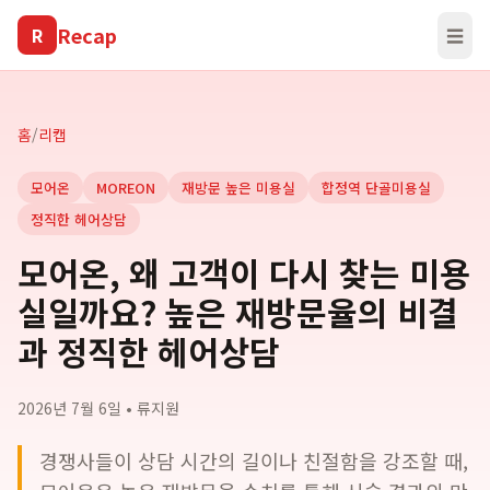
Recap
R
☰
홈
/
리캡
모어온
MOREON
재방문 높은 미용실
합정역 단골미용실
정직한 헤어상담
모어온, 왜 고객이 다시 찾는 미용
실일까요? 높은 재방문율의 비결
과 정직한 헤어상담
2026년 7월 6일
•
류지원
경쟁사들이 상담 시간의 길이나 친절함을 강조할 때,