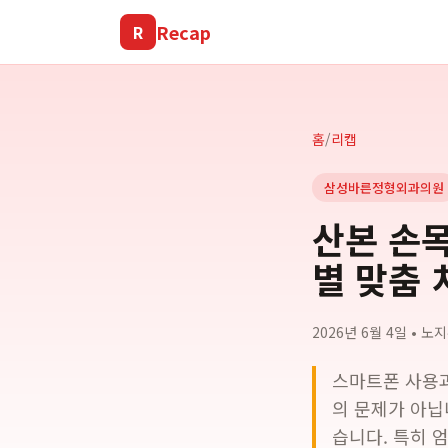
Recap
R
홈
/
리캡
삼성바른정형외과의원
산본 손목
별 맞춤 
2026년 6월 4일
•
노지
스마트폰 사용과
의 문제가 아닙
습니다. 특히 