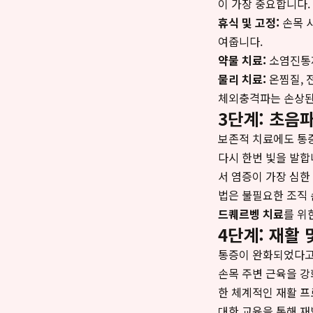
이 가장 중요합니다.
휴식 및 고정:
손목 
여줍니다.
약물 치료:
소염진통제
물리 치료:
온찜질, 
체외충격파는 손상된
3단계: 초음
보존적 치료에도 통증
다시 한번 빛을 발합
서 염증이 가장 심한
법은 불필요한 조직 
드퀘르벵 치료
를 위
4단계: 재활 
통증이 완화되었다고 
손목 주변 근육을 강
한 체계적인 재활 프
대한 교육을 통해 