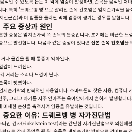
 움직일 수 있도록 돕는 이 막에 염증이 발생하면, 손목을 움직일 때
다. 특히 '드퀘르벵 병'으로 알려진 손목 건초염은 엄지손가락을 움
지신근건)과 이 힘줄을 둘러싼 막에 염증이 생기는 경우를 말합니다.
 주요 증상과 원인
흔한 증상은 엄지손가락 쪽 손목의 통증입니다. 초기에는 뻐근한 느
증으로 발전합니다. 다음과 같은 증상이 있다면
산본 손목 건초염
을 
거나 물건을 쥘 때 통증이 악화된다.
열감이 느껴진다.
삐걱'거리는 소리나 느낌이 난다.
손목이 뻣뻣하다.
엄지손가락의 반복적인 사용입니다. 스마트폰의 잦은 사용, 컴퓨터 키
기 연주, 그리고 아기를 자주 안아주는 육아맘에게서 흔하게 발생합니다
에 미세한 손상을 축적시켜 염증을 유발하는 것입니다.
 중요한 이유: 드퀘르벵 병 자가진단법
인 검사(Finkelstein test)라는 간단한 자가진단법으로 의심해
락으로 감싸 주먹을 쥔 뒤, 손목을 새끼손가락 방향으로 꺾어보는 