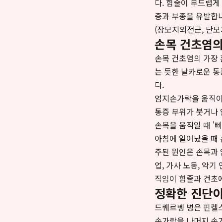
다. 힘줄이 부드럽게
증과 부종을 유발합니
(장모지외전근, 단모
손목 건초염의
손목 건초염의 가장 
는 듯한 날카로운 통
다.
엄지손가락을 움직이
통증 부위가 붓거나 
손목을 움직일 때 '
아침에 일어났을 때 
주된 원인은 손목과 
업, 가사 노동, 악
직임이 힘줄과 건초
정확한 진단이
드퀘르벵 병은 핀켈스타
손가락을 나머지 손가