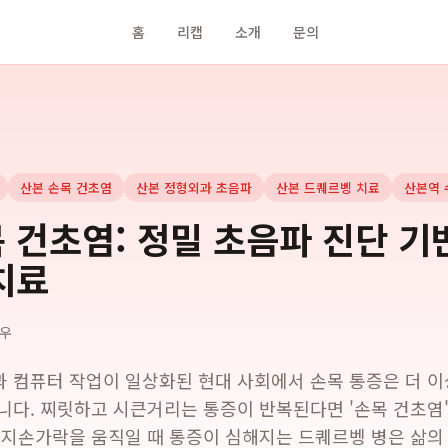
홈
리캡
소개
문의
산본 손목 건초염
산본 정형외과 초음파
산본 드퀘르벵 치료
산본역 
 건초염: 정밀 초음파 진단 기
치료
우
 컴퓨터 작업이 일상화된 현대 사회에서 손목 통증은 더 이
니다. 찌릿하고 시큰거리는 통증이 반복된다면 '손목 건초염'
엄지손가락을 움직일 때 통증이 심해지는 드퀘르벵 병은 삶의