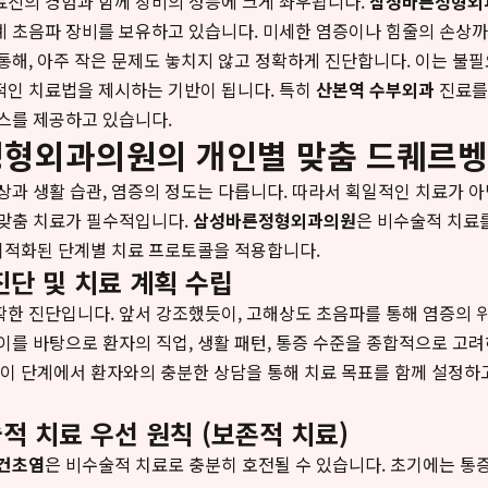
료진의 경험과 함께 장비의 성능에 크게 좌우됩니다.
삼성바른정형외
계 초음파 장비를 보유하고 있습니다. 미세한 염증이나 힘줄의 손상
통해, 아주 작은 문제도 놓치지 않고 정확하게 진단합니다. 이는 불필
적인 치료법을 제시하는 기반이 됩니다. 특히
산본역 수부외과
진료를
스를 제공하고 있습니다.
형외과의원의 개인별 맞춤 드퀘르벵
상과 생활 습관, 염증의 정도는 다릅니다. 따라서 획일적인 치료가 아
 맞춤 치료가 필수적입니다.
삼성바른정형외과의원
은 비수술적 치료를
 최적화된 단계별 치료 프로토콜을 적용합니다.
진단 및 치료 계획 수립
한 진단입니다. 앞서 강조했듯이, 고해상도 초음파를 통해 염증의 위
이를 바탕으로 환자의 직업, 생활 패턴, 통증 수준을 종합적으로 고려
 이 단계에서 환자와의 충분한 상담을 통해 치료 목표를 함께 설정하고
적 치료 우선 원칙 (보존적 치료)
 건초염
은 비수술적 치료로 충분히 호전될 수 있습니다. 초기에는 통