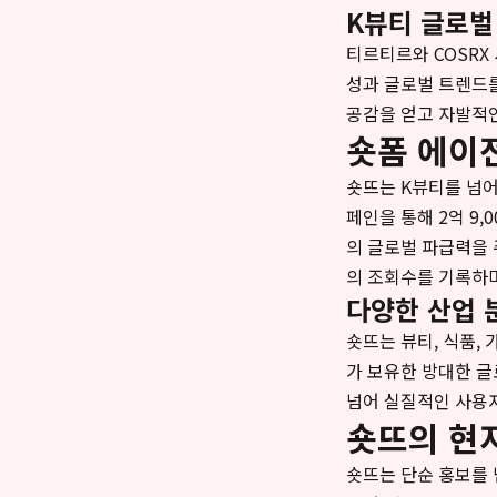
K뷰티 글로벌
티르티르와 COSRX
성과 글로벌 트렌드를
공감을 얻고 자발적
숏폼 에이
숏뜨는 K뷰티를 넘어
페인을 통해 2억 9,
의 글로벌 파급력을 주
의 조회수를 기록하
다양한 산업 
숏뜨는 뷰티, 식품,
가 보유한 방대한 글
넘어 실질적인 사용자
숏뜨의 현
숏뜨는 단순 홍보를 