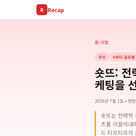
Recap
R
홈
/
리캡
숏뜨
K뷰티 글로벌
숏뜨: 전
케팅을 
2026년 7월 1일
•
정현
숏뜨는 전략적 
츠를 이끌어내며
드 티르티르의 