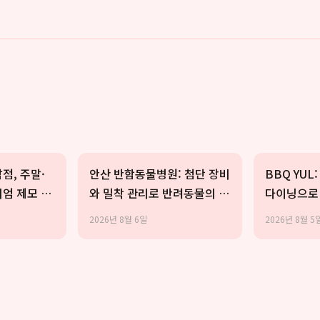
점, 주말·
안산 반함동물병원: 첨단 장비
BBQ YUL
엄 제모 관
와 밀착 관리로 반려동물의 평
다이닝으로 
생 건강을 책임집니다
하다
2026년 8월 6일
2026년 8월 5